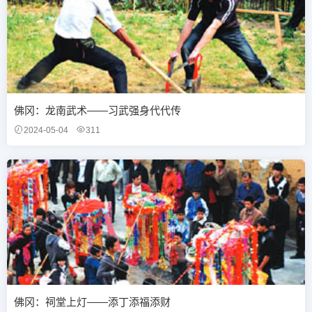
佛冈：龙南武术——习武强身代代传
2024-05-04
311
佛冈：祠堂上灯——添丁添福添财