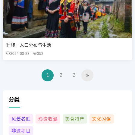
壮族－人口分布与生活
2024-03-28
352
1
2
3
»
分类
风景名胜
珍贵收藏
美食特产
文化习俗
非遗项目