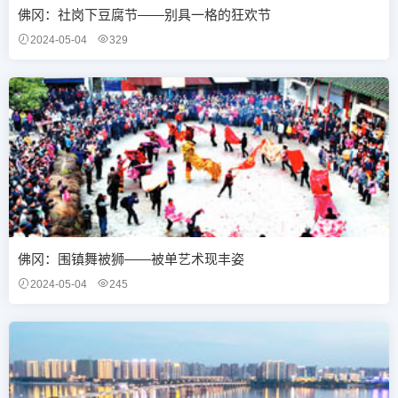
佛冈：社岗下豆腐节——别具一格的狂欢节
2024-05-04
329
佛冈：围镇舞被狮——被单艺术现丰姿
2024-05-04
245