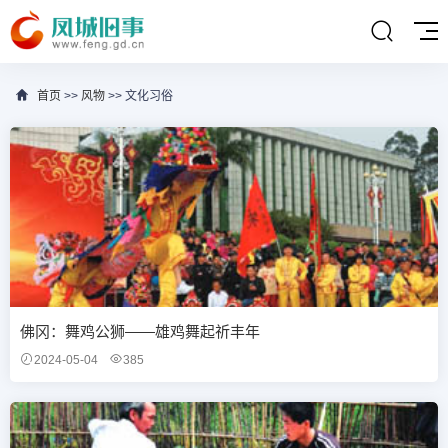
首页
>>
风物
>> 文化习俗
佛冈：舞鸡公狮——雄鸡舞起祈丰年
2024-05-04
385