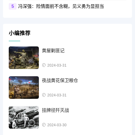
冯深强：险情面前不含糊，见义勇为显担当
5
小编推荐
黄屋剿匪记
2024-03-31
夜战黄花保卫粮仓
2024-03-31
挂牌径歼灭战
2024-03-30