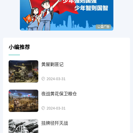
小编推荐
黄屋剿匪记
2024-03-31
夜战黄花保卫粮仓
2024-03-31
挂牌径歼灭战