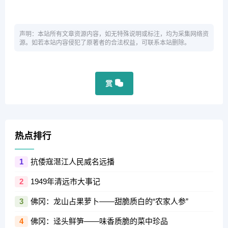
声明：本站所有文章资源内容，如无特殊说明或标注，均为采集网络资
源。如若本站内容侵犯了原著者的合法权益，可联系本站删除。
赏
热点排行
抗倭寇潖江人民威名远播
1
1949年清远市大事记
2
佛冈：龙山占果萝卜——甜脆质白的“农家人参”
3
佛冈：迳头鲜笋——味香质脆的菜中珍品
4