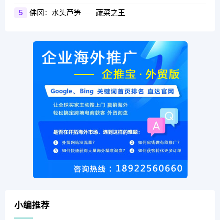
佛冈：水头芦笋——蔬菜之王
5
小编推荐